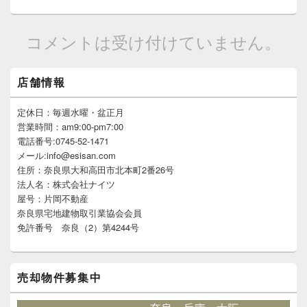
コメントは受け付けていません。
メ
店舗情報
イ
ン
サ
定休日：毎週水曜・盆正月
イ
営業時間：am9:00-pm7:00
ド
電話番号:0745-52-1471
バ
メール:info@esisan.com
ー
住所：奈良県大和高田市北本町2番26号
ウ
ィ
法人名：株式会社ナイツ
ジ
屋号：片岡不動産
ェ
奈良県宅地建物取引業協会会員
ッ
免許番号 奈良（2）第4244号
ト
エ
リ
ア
売却物件募集中