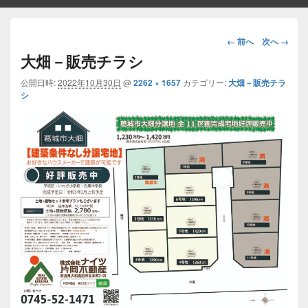
画
← 前へ
次へ →
像
大畑－販売チラシ
ナ
ビ
公開日時:
2022年10月30日
@
2262 × 1657
カテゴリー:
大畑－販売チラ
シ
ゲ
ー
シ
ョ
ン