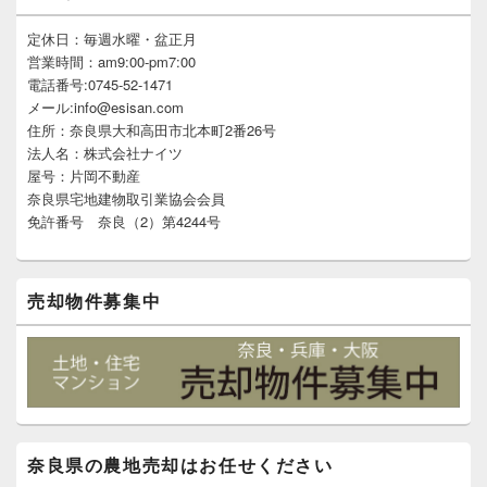
ン
サ
定休日：毎週水曜・盆正月
イ
営業時間：am9:00-pm7:00
ド
電話番号:0745-52-1471
バ
メール:info@esisan.com
ー
住所：奈良県大和高田市北本町2番26号
ウ
ィ
法人名：株式会社ナイツ
ジ
屋号：片岡不動産
ェ
奈良県宅地建物取引業協会会員
ッ
免許番号 奈良（2）第4244号
ト
エ
リ
ア
売却物件募集中
奈良県の農地売却はお任せください