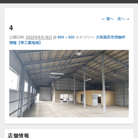
画
← 前へ
次へ →
像
4
ナ
ビ
公開日時:
2022年9月18日
@
800 × 450
カテゴリー:
大和高田市売物件
情報【準工業地域】
ゲ
ー
シ
ョ
ン
メ
店舗情報
イ