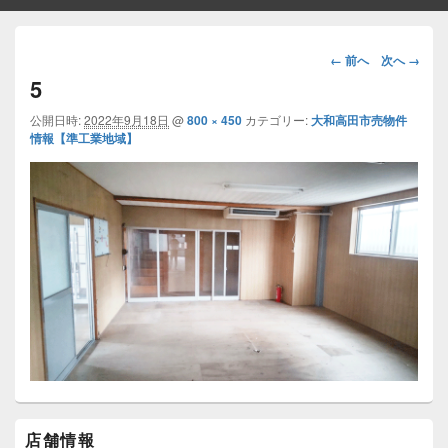
画
← 前へ
次へ →
像
5
ナ
ビ
公開日時:
2022年9月18日
@
800 × 450
カテゴリー:
大和高田市売物件
情報【準工業地域】
ゲ
ー
シ
ョ
ン
メ
店舗情報
イ