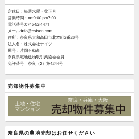
ン
サ
定休日：毎週水曜・盆正月
イ
営業時間：am9:00-pm7:00
ド
電話番号:0745-52-1471
バ
メール:info@esisan.com
ー
住所：奈良県大和高田市北本町2番26号
ウ
ィ
法人名：株式会社ナイツ
ジ
屋号：片岡不動産
ェ
奈良県宅地建物取引業協会会員
ッ
免許番号 奈良（2）第4244号
ト
エ
リ
ア
売却物件募集中
奈良県の農地売却はお任せください