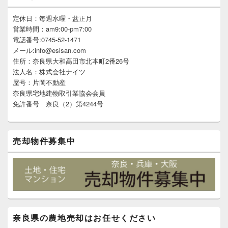
ン
サ
定休日：毎週水曜・盆正月
イ
営業時間：am9:00-pm7:00
ド
電話番号:0745-52-1471
バ
メール:info@esisan.com
ー
住所：奈良県大和高田市北本町2番26号
ウ
ィ
法人名：株式会社ナイツ
ジ
屋号：片岡不動産
ェ
奈良県宅地建物取引業協会会員
ッ
免許番号 奈良（2）第4244号
ト
エ
リ
ア
売却物件募集中
奈良県の農地売却はお任せください