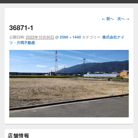
画
← 前へ
次へ →
像
36871-1
ナ
ビ
公開日時:
2022年10月30日
@
2560 × 1440
カテゴリー:
株式会社ナイ
ツ・片岡不動産
ゲ
ー
シ
ョ
ン
メ
店舗情報
イ