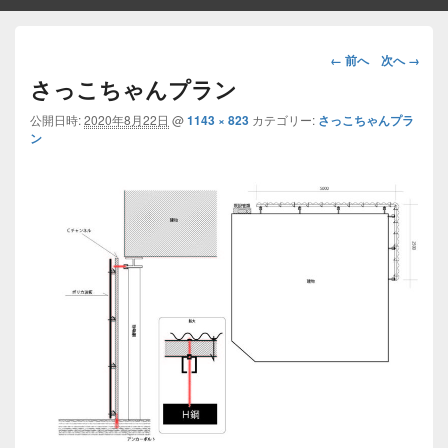
画
← 前へ
次へ →
像
さっこちゃんプラン
ナ
ビ
公開日時:
2020年8月22日
@
1143 × 823
カテゴリー:
さっこちゃんプラ
ン
ゲ
ー
シ
ョ
ン