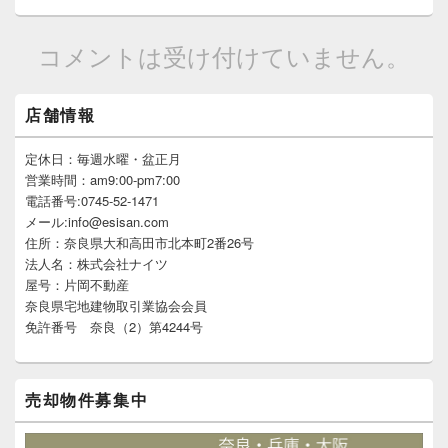
コメントは受け付けていません。
メ
店舗情報
イ
ン
サ
定休日：毎週水曜・盆正月
イ
営業時間：am9:00-pm7:00
ド
電話番号:0745-52-1471
バ
メール:info@esisan.com
ー
住所：奈良県大和高田市北本町2番26号
ウ
ィ
法人名：株式会社ナイツ
ジ
屋号：片岡不動産
ェ
奈良県宅地建物取引業協会会員
ッ
免許番号 奈良（2）第4244号
ト
エ
リ
ア
売却物件募集中