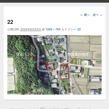
画
← 前へ
次へ →
像
22
ナ
ビ
公開日時:
2020年8月23日
@
1200 × 754
カテゴリー:
22
ゲ
ー
シ
ョ
ン