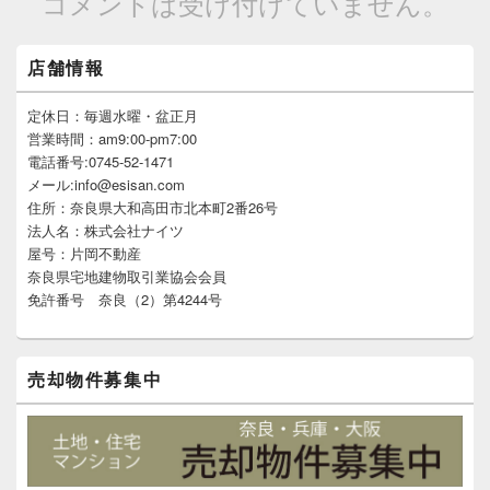
コメントは受け付けていません。
メ
店舗情報
イ
ン
サ
定休日：毎週水曜・盆正月
イ
営業時間：am9:00-pm7:00
ド
電話番号:0745-52-1471
バ
メール:info@esisan.com
ー
住所：奈良県大和高田市北本町2番26号
ウ
ィ
法人名：株式会社ナイツ
ジ
屋号：片岡不動産
ェ
奈良県宅地建物取引業協会会員
ッ
免許番号 奈良（2）第4244号
ト
エ
リ
ア
売却物件募集中