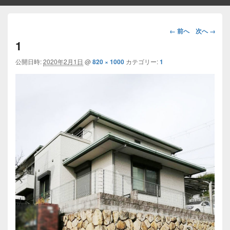
画
← 前へ
次へ →
像
1
ナ
ビ
公開日時:
2020年2月1日
@
820 × 1000
カテゴリー:
1
ゲ
ー
シ
ョ
ン