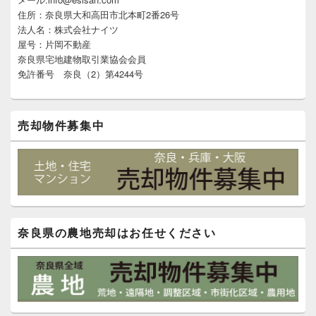
ー
住所：奈良県大和高田市北本町2番26号
ウ
ィ
法人名：株式会社ナイツ
ジ
屋号：片岡不動産
ェ
奈良県宅地建物取引業協会会員
ッ
免許番号 奈良（2）第4244号
ト
エ
リ
ア
売却物件募集中
奈良県の農地売却はお任せください