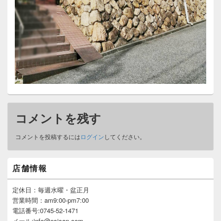
コメントを残す
コメントを投稿するには
ログイン
してください。
メ
店舗情報
イ
ン
サ
定休日：毎週水曜・盆正月
イ
営業時間：am9:00-pm7:00
ド
電話番号:0745-52-1471
バ
メール:info@esisan.com