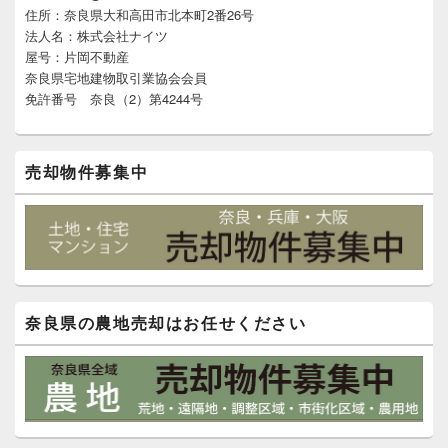
住所：奈良県大和高田市北本町2番26号
ウ
ィ
法人名：株式会社ナイツ
ジ
屋号：片岡不動産
ェ
奈良県宅地建物取引業協会会員
ッ
免許番号 奈良（2）第4244号
ト
エ
リ
ア
売却物件募集中
奈良県の農地売却はお任せください