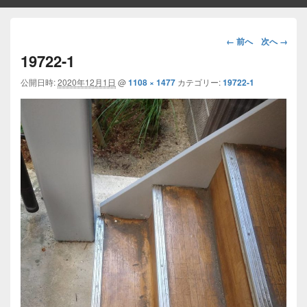
画
← 前へ
次へ →
像
19722-1
ナ
ビ
公開日時:
2020年12月1日
@
1108 × 1477
カテゴリー:
19722-1
ゲ
ー
シ
ョ
ン