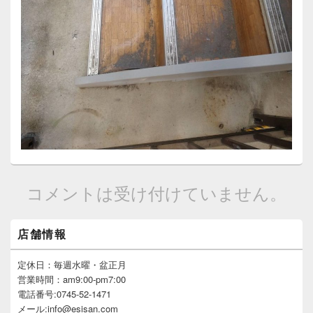
コメントは受け付けていません。
メ
店舗情報
イ
ン
サ
定休日：毎週水曜・盆正月
イ
営業時間：am9:00-pm7:00
ド
電話番号:0745-52-1471
バ
メール:info@esisan.com
ー