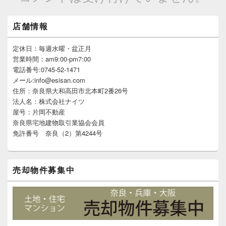
メ
店舗情報
イ
ン
サ
定休日：毎週水曜・盆正月
イ
営業時間：am9:00-pm7:00
ド
電話番号:0745-52-1471
バ
メール:info@esisan.com
ー
住所：奈良県大和高田市北本町2番26号
ウ
ィ
法人名：株式会社ナイツ
ジ
屋号：片岡不動産
ェ
奈良県宅地建物取引業協会会員
ッ
免許番号 奈良（2）第4244号
ト
エ
リ
ア
売却物件募集中