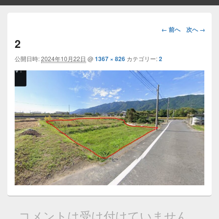
画
← 前へ
次へ →
像
2
ナ
ビ
公開日時:
2024年10月22日
@
1367 × 826
カテゴリー:
2
ゲ
ー
シ
ョ
ン
コメントは受け付けていません。