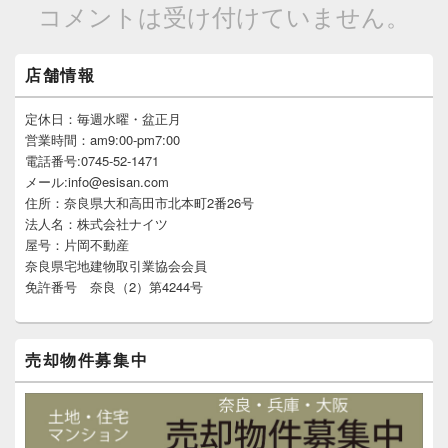
コメントは受け付けていません。
メ
店舗情報
イ
ン
サ
定休日：毎週水曜・盆正月
イ
営業時間：am9:00-pm7:00
ド
電話番号:0745-52-1471
バ
メール:info@esisan.com
ー
住所：奈良県大和高田市北本町2番26号
ウ
ィ
法人名：株式会社ナイツ
ジ
屋号：片岡不動産
ェ
奈良県宅地建物取引業協会会員
ッ
免許番号 奈良（2）第4244号
ト
エ
リ
ア
売却物件募集中