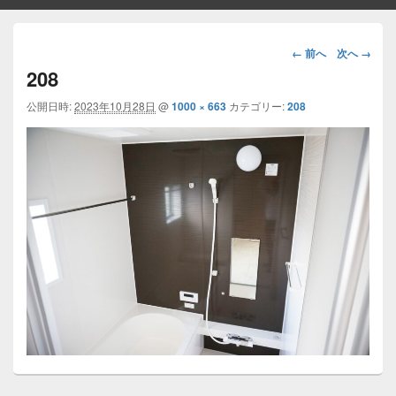
画
← 前へ
次へ →
像
208
ナ
ビ
公開日時:
2023年10月28日
@
1000 × 663
カテゴリー:
208
ゲ
ー
シ
ョ
ン