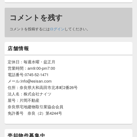
コメントを残す
コメントを投稿するには
ログイン
してください。
メ
店舗情報
イ
ン
サ
定休日：毎週水曜・盆正月
イ
営業時間：am9:00-pm7:00
ド
電話番号:0745-52-1471
バ
メール:info@esisan.com
ー
住所：奈良県大和高田市北本町2番26号
ウ
ィ
法人名：株式会社ナイツ
ジ
屋号：片岡不動産
ェ
奈良県宅地建物取引業協会会員
ッ
免許番号 奈良（2）第4244号
ト
エ
リ
ア
売却物件募集中