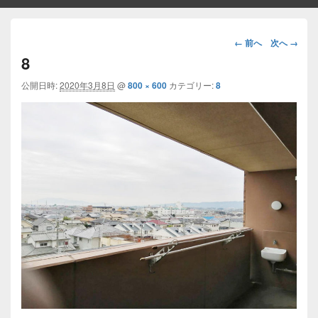
画
← 前へ
次へ →
像
8
ナ
ビ
公開日時:
2020年3月8日
@
800 × 600
カテゴリー:
8
ゲ
ー
シ
ョ
ン