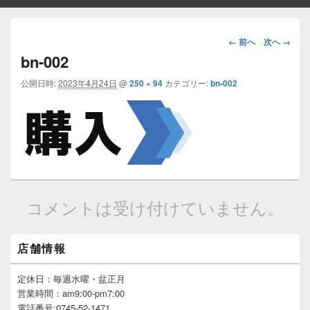
画
← 前へ
次へ →
像
bn-002
ナ
ビ
公開日時:
2023年4月24日
@
250 × 94
カテゴリー:
bn-002
ゲ
ー
シ
ョ
ン
コメントは受け付けていません。
メ
店舗情報
イ
ン
サ
定休日：毎週水曜・盆正月
イ
営業時間：am9:00-pm7:00
ド
電話番号:0745-52-1471