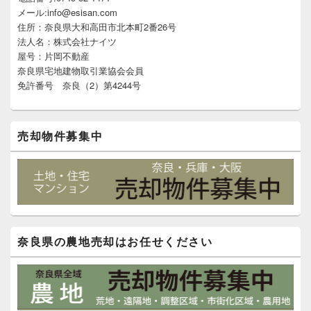
バ
メール:info@esisan.com
ー
住所：奈良県大和高田市北本町2番26号
ウ
ィ
法人名：株式会社ナイツ
ジ
屋号：片岡不動産
ェ
奈良県宅地建物取引業協会会員
ッ
免許番号 奈良（2）第4244号
ト
エ
リ
ア
売却物件募集中
奈良県の農地売却はお任せください