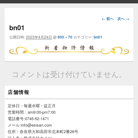
画
← 前へ
次へ →
像
bn01
ナ
ビ
公開日時:
2023年4月24日
@
800 × 70
カテゴリー:
bn01
ゲ
ー
シ
ョ
ン
コメントは受け付けていません。
メ
店舗情報
イ
ン
サ
定休日：毎週水曜・盆正月
イ
営業時間：am9:00-pm7:00
ド
電話番号:0745-52-1471
バ
メール:info@esisan.com
ー
住所：奈良県大和高田市北本町2番26号
ウ
ィ
法人名：株式会社ナイツ