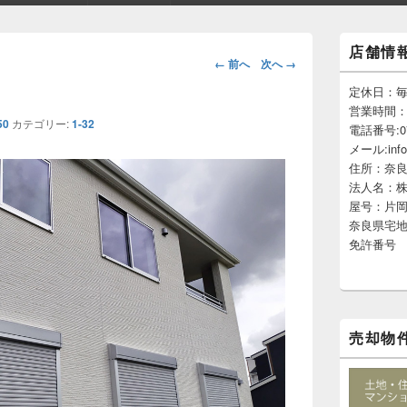
メ
店舗情
イ
画
← 前へ
次へ →
ン
像
サ
定休日：
ナ
イ
営業時間：am
ビ
ド
50
カテゴリー:
1-32
電話番号:074
ゲ
バ
メール:info
ー
ー
住所：奈良
ウ
シ
ィ
法人名：
ョ
ジ
屋号：片
ン
ェ
奈良県宅
ッ
免許番号 
ト
エ
リ
ア
売却物