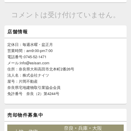
コメントは受け付けていません。
メ
店舗情報
イ
ン
サ
定休日：毎週水曜・盆正月
イ
営業時間：am9:00-pm7:00
ド
電話番号:0745-52-1471
バ
メール:info@esisan.com
ー
住所：奈良県大和高田市北本町2番26号
ウ
ィ
法人名：株式会社ナイツ
ジ
屋号：片岡不動産
ェ
奈良県宅地建物取引業協会会員
ッ
免許番号 奈良（2）第4244号
ト
エ
リ
ア
売却物件募集中