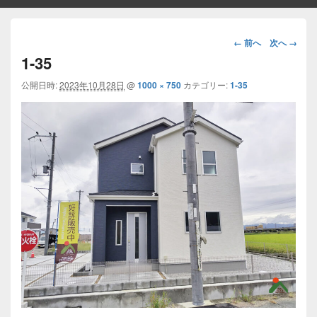
画
← 前へ
次へ →
像
1-35
ナ
ビ
公開日時:
2023年10月28日
@
1000 × 750
カテゴリー:
1-35
ゲ
ー
シ
ョ
ン